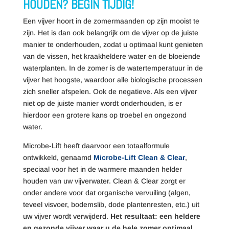
HOUDEN? BEGIN TIJDIG!
Een vijver hoort in de zomermaanden op zijn mooist te
zijn. Het is dan ook belangrijk om de vijver op de juiste
manier te onderhouden, zodat u optimaal kunt genieten
van de vissen, het kraakheldere water en de bloeiende
waterplanten. In de zomer is de watertemperatuur in de
vijver het hoogste, waardoor alle biologische processen
zich sneller afspelen. Ook de negatieve. Als een vijver
niet op de juiste manier wordt onderhouden, is er
hierdoor een grotere kans op troebel en ongezond
water.
Microbe-Lift heeft daarvoor een totaalformule
ontwikkeld, genaamd
Microbe-Lift Clean & Clear
,
speciaal voor het in de warmere maanden helder
houden van uw vijverwater. Clean & Clear zorgt er
onder andere voor dat organische vervuiling (algen,
teveel visvoer, bodemslib, dode plantenresten, etc.) uit
uw vijver wordt verwijderd.
Het resultaat: een heldere
en gezonde vijver waar u de hele zomer optimaal