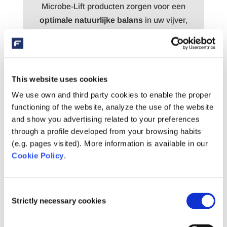
Microbe-Lift producten zorgen voor een
optimale natuurlijke balans
in uw vijver,
verminderen de kans op infecties
en
visverlies.
geen
Daarnaast bevatten ze
schadelijke stoffen
voor mensen,
This website uses cookies
dieren of het milieu.
We use own and third party cookies to enable the proper
functioning of the website, analyze the use of the website
and show you advertising related to your preferences
through a profile developed from your browsing habits
(e.g. pages visited). More information is available in our
Cookie Policy
.
UW VIJVER OPTIMAAL VOORBEREIDEN
OP DE HERFST EN WINTER?
De basis voor een heldere en gezonde vijver in het
Consent
volgende jaar, wordt gelegd in de herfst.
Daarom is
Strictly necessary cookies
Selection
het van belang om in de herfst extra aandacht te
besteden aan uw vijver. Tijdens de herfstmaanden