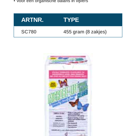
• Voor een organische balans in vijvers
ARTNR.
TYPE
SC780
455 gram (8 zakjes)