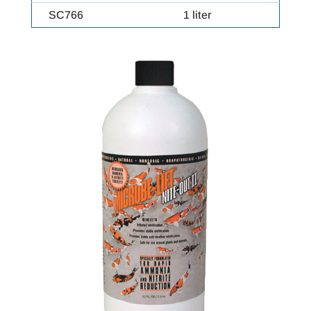
SC766
1 liter