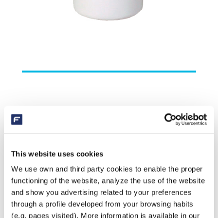
AQUA XTREME
Maakt zowel het chloor als ammonia in chloraminen
This website uses cookies
onschadelijk
We use own and third party cookies to enable the proper
Speciaal gemaakt voor koi- en goudvisvijvers
functioning of the website, analyze the use of the website
and show you advertising related to your preferences
Gebruik Aqua Xtreme:
through a profile developed from your browsing habits
Wanneer er chloraminen (gebonden chloor) in het
(e.g. pages visited). More information is available in our