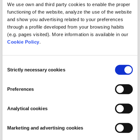
We use own and third party cookies to enable the proper
WELKE BACTERIËN ZITTEN IN
MICROBE-LIFT PRODUCTEN EN WAT
functioning of the website, analyze the use of the website
DOET DIT VOOR MIJN VIJVER?
and show you advertising related to your preferences
through a profile developed from your browsing habits
Microbe-Lift producten bevatten fotosynthetische,
(e.g. pages visited). More information is available in our
aërobe, facultatieve anaërobe, anaërobe en
Cookie Policy
.
chemosynthetische bacteriën.
Deze bacteriën
bestrijden de meest voorkomende
vijverproblemen.
Zo vermindert Microbe-Lift
Consent
ammonia en nitriet. Daarnaast vermindert
Strictly necessary cookies
Selection
Microbe-Lift nare luchtjes die veroorzaakt worden
door urine, uitwerpselen, algen, teveel visvoer,
bodemslib, dode plantenresten, of
Preferences
zwavelwaterstof. Ook verhoogt Microbe-Lift het
opgeloste zuurstofgehalte, breekt het product
Analytical cookies
dode algen af en wordt de opbouw van
vogeluitwerpselen vermindert.
Marketing and advertising cookies
WAAROM WERKEN MICROBE-LIFT