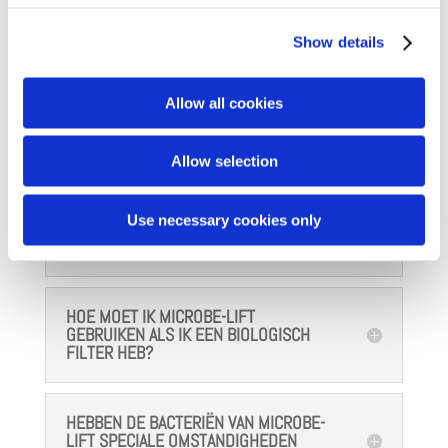
PRODUCTEN ZO GOED EN WAAROM IS
HET ZO ANDERS DAN ANDERE
Show details
BIOLOGISCHE PRODUCTEN VOOR MIJN
VIJVER?
Allow all cookies
MOET MICROBE-LIFT VOOR GEBRUIK
WORDEN VERDUND MET WATER?
Allow selection
Use necessary cookies only
WAAROM RUIKT MIJN PRODUCT NAAR
ROTTE EIEREN?
HOE MOET IK MICROBE-LIFT
GEBRUIKEN ALS IK EEN BIOLOGISCH
FILTER HEB?
HEBBEN DE BACTERIËN VAN MICROBE-
LIFT SPECIALE OMSTANDIGHEDEN