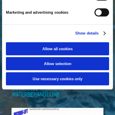
Officiële importeur en distributeur van het volledige
Marketing and advertising cookies
Microbe-Lift-assortiment.
Wilt u Microbe-Lift-producten aan uw assortiment
toevoegen? Neem dan direct contact met ons op!
Show details
Allow all cookies
Fluidra Benelux B.V.
Doornhoek 3950
5465 TC Veghel (NL)
Allow selection
T +31 (0)413 – 29 39 18
sales_bnl@fluidra.com
Use necessary cookies only
JAARLIJKSE KALENDER
WATERBEHANDELING