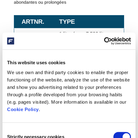
abondantes ou prolongées
ARTNR.
TYPE
1 litre (pour 7 500 litres
SC723
d'eau de l'étang)
4 litres (pour 30 000 litres
SC724
d'eau de l'étang)
This website uses cookies
We use own and third party cookies to enable the proper
functioning of the website, analyze the use of the website
and show you advertising related to your preferences
through a profile developed from your browsing habits
(e.g. pages visited). More information is available in our
Cookie Policy
.
Consent
Strictly necessary cookies
Selection