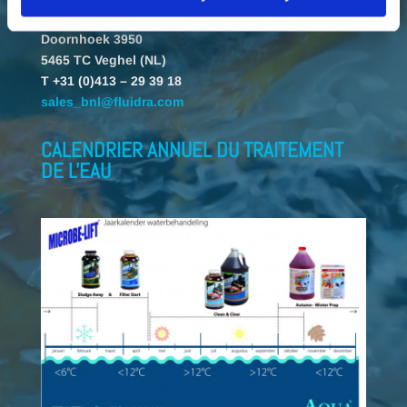
Fluidra Benelux B.V.
Doornhoek 3950
5465 TC Veghel (NL)
T +31 (0)413 – 29 39 18
sales_bnl@fluidra.com
CALENDRIER ANNUEL DU TRAITEMENT
DE L'EAU