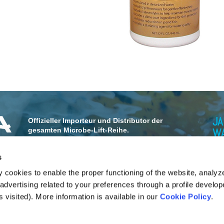
J
Offizieller Importeur und Distributor der
W
gesamten Microbe-Lift-Reihe.
Wollen Sie Microbe-Lift Produkte in Ihr Sortiment
aufnehmen? Nehmen Sie mit uns Kontakt auf!
s
 cookies to enable the proper functioning of the website, analyz
dvertising related to your preferences through a profile develo
Fluidra Benelux B.V.
 visited). More information is available in our
Cookie Policy
.
Doornhoek 3950
5465 TC Veghel (NL)